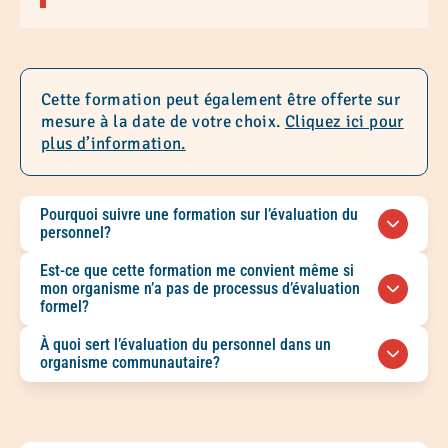
Cette formation peut également être offerte sur
mesure à la date de votre choix.
Cliquez ici pour
plus d’information.
Pourquoi suivre une formation sur l’évaluation du
personnel?
Suivre une formation sur l’évaluation du
Est-ce que cette formation me convient même si
personnel à Montréal permet aux organismes
mon organisme n’a pas de processus d’évaluation
communautaires et aux OSBL de structurer leurs
formel?
pratiques, de favoriser des échanges
Oui. Cette formation convient aux gestionnaires,
À quoi sert l’évaluation du personnel dans un
constructifs et de soutenir le développement des
administrateurs, administratrices, superviseurs
organisme communautaire?
personnes au sein de leur équipe.
et superviseures qui souhaitent mettre en place,
L’évaluation du personnel sert à reconnaître les
améliorer ou revoir leur processus d’évaluation
contributions, à clarifier les attentes, à soutenir
du personnel.
le développement professionnel et à renforcer