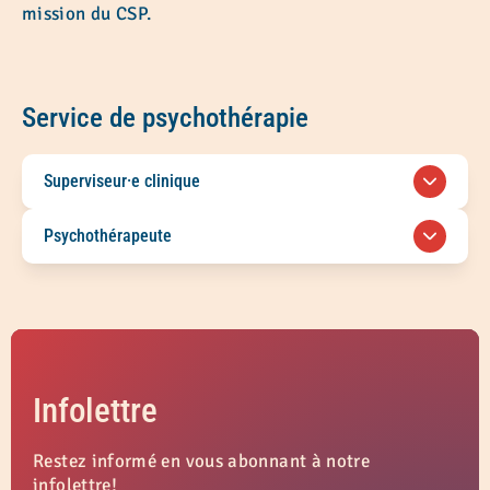
mission du CSP.
Service de psychothérapie
Superviseur·e clinique
Travailleur·euse autonome, minimum de 2 h
Psychothérapeute
par semaine.
Cliquez ici
pour voir l’offre
complète
.
Travailleur·euse autonome, minimum de 2 h
par semaine.
Cliquez ici
pour voir l’offre
complète
.
Infolettre
Restez informé en vous abonnant à notre
infolettre!