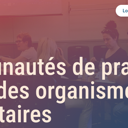
Lo
autés de pra
 des organism
aires