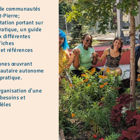
 de communautés
t-Pierre;
ation portant sur
ratique, un guide
x différentes
 fiches
 et références
nnes œuvrant
nautaire autonome
pratique.
organisation d’une
besoins et
dèles