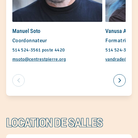
Manuel Soto
Vanusa Andra
Coordonnateur
Formatrice e
514 524-3561 poste 4420
514 524-3561 p
msoto@centrestpierre.org
vandrade@centr
LOCATION DE SALLES