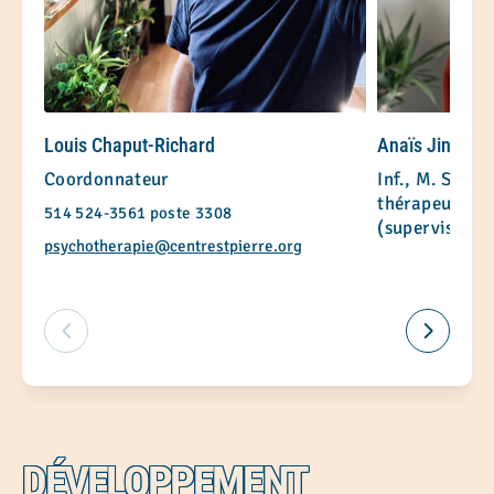
Louis Chaput-Richard
Anaïs Jin Lee
Coordonnateur
Inf., M. Sc., 
thérapeute co
514 524-3561 poste 3308
(superviseure 
psychotherapie@centrestpierre.org
DÉVELOPPEMENT