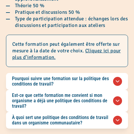
Théorie 50 %
Pratique et discussions 50 %
Type de participation attendue : échanges lors des
discussions et participation aux ateliers
Cette formation peut également être offerte sur
mesure à la date de votre choix.
Cliquez ici pour
plus d’information.
Pourquoi suivre une formation sur la politique des
conditions de travail?
Cette formation permet aux organismes de
Est-ce que cette formation me convient si mon
mieux comprendre leurs obligations comme
organisme a déjà une politique des conditions de
employeurs et de réfléchir à des pratiques
travail?
claires, cohérentes et équitables en matière de
Oui, cette formation peut vous aider à évaluer
À quoi sert une politique des conditions de travail
conditions de travail.
vos politiques actuelles, à identifier leurs forces
dans un organisme communautaire?
et leurs défis, puis à poursuivre votre réflexion
Une politique des conditions de travail sert à