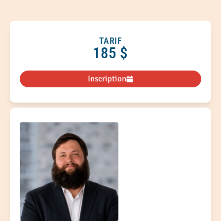
pour les mettre à jour.
encadrer les pratiques internes, à clarifier les
droits et responsabilités de chacun et à soutenir
une gestion des ressources humaines plus
équitable dans les organisations
TARIF
185 $
communautaires.
Inscription