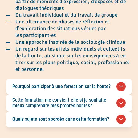
partir de moments d’expression, d’exposés et de
dialogues théoriques
Du travail individuel et du travail de groupe
Une alternance de phases de réflexion et
d’exploration des situations vécues par
les participant·es
Une approche inspirée de la sociologie clinique
Un regard sur les effets individuels et collectifs
de la honte, ainsi que sur les conséquences à en
tirer sur les plans politique, social, professionnel
et personnel
Pourquoi participer à une formation sur la honte?
Suivre une formation sur la honte à Montréal
Cette formation me convient-elle si je souhaite
permet de mieux comprendre ce sentiment, ses
mieux comprendre mes propres hontes?
sources et ses effets sur l’identité, l’estime de
Oui. Cette formation s’adresse à toute personne
soi et les relations avec les autres.
Quels sujets sont abordés dans cette formation?
désirant explorer les sources de la honte dans sa
vie et mieux reconnaître les réactions qu’elle
La formation aborde les sources de la honte, ses
suscite
dimensions sociales, sexuelles, morales et