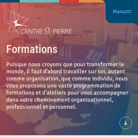
Menu
Fermer
FILTRER LES RÉSULTATS
En présence
Activer le filtre
En ligne
Activer le filtre
Formations
Offert par
Puisque nous croyons que pour transformer le
monde, il faut d’abord travailler sur soi, autant
Offert par
comme organisation, que comme individu, nous
vous proposons une vaste programmation de
Type
formations et d’ateliers pour vous accompagner
dans votre cheminement organisationnel,
professionnel et personnel.
Conférence
Événement
Formation
Défil
Thème