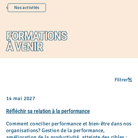
Nos activités
Animation et dév. communautaire
Communications
FORMATIONS
Conscience écologique
Développement organisationnel
À VENIR
Espace de paroles autochtones
Gouvernance
Intervention psychosociale
Filtrer
Mieux-être et croissance personnelle
Ressourcement
14 mai 2027
Ressources humaines
Réfléchir sa relation à la performance
Comment concilier performance et bien-être dans nos
Affichage des résultats
organisations? Gestion de la performance,
amélioration de la productivité, atteinte des cibles :