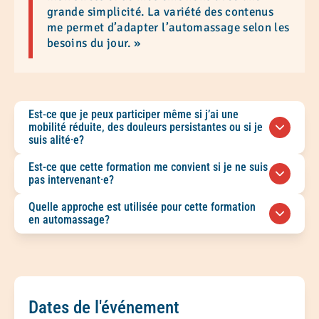
grande simplicité. La variété des contenus
me permet d’adapter l’automassage selon les
besoins du jour. »
Est-ce que je peux participer même si j’ai une
mobilité réduite, des douleurs persistantes ou si je
suis alité·e?
Oui. Peu importe votre mobilité ou la douleur
Est-ce que cette formation me convient si je ne suis
ressentie, vous pourrez bénéficier de cet atelier.
pas intervenant·e?
Tout se fait en position assise et peut s’adapter
Vous devez consulter un·e professionnel·le de la
Quelle approche est utilisée pour cette formation
en position couchée. Les mouvements sont
santé pour une évaluation et un plan de
en automassage?
simples et sans effort. Si votre capacité
traitement. L’automassage peut être un
d’attention est limitée, vous pouvez prendre des
L’approche d’automassage développée par
complément, mais la visée de cet atelier est
pauses et visualiser les automassages plutôt que
Raphaël Lavoie-Brand est basée sur une vision
plutôt le système nerveux et les tensions
de les faire.
occidentale du corps et du système nerveux. Elle
associées au stress chronique.
intègre le toucher bienveillant, la pleine
conscience, le massage suédois, la
Dates de l'événement