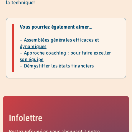
la technique!
Vous pourriez également aimer…
–
Assemblées générales efficaces et
dynamiques
–
Approche coaching : pour faire exceller
son équipe
–
Démystifier les états financiers
Infolettre
Restez informé en vous abonnant à notre