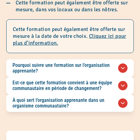
Cette formation peut également être offerte sur
mesure, dans vos locaux ou dans les nôtres.
Cette formation peut également être offerte sur
mesure à la date de votre choix.
Cliquez ici pour
plus d’information.
Pourquoi suivre une formation sur l’organisation
apprenante?
Cette formation permet aux organismes
Est-ce que cette formation convient à une équipe
communautaires de Montréal de renforcer leur
communautaire en période de changement?
culture collaborative, de soutenir
Oui. Elle s’adresse aux équipes qui souhaitent
À quoi sert l’organisation apprenante dans un
l’apprentissage collectif et de mieux composer
réfléchir à leurs pratiques, renforcer leur
organisme communautaire?
avec les transformations du milieu.
autonomie et développer des façons de
L’organisation apprenante aide les équipes à
collaborer malgré les tensions, les changements
apprendre de leurs expériences, à favoriser le
ou les contraintes organisationnelles.
dialogue, à accueillir la dissidence constructive
et à développer des pratiques collectives plus