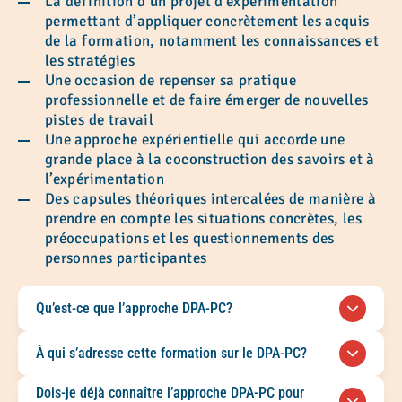
La définition d’un projet d’expérimentation
permettant d’appliquer concrètement les acquis
de la formation, notamment les connaissances et
les stratégies
Une occasion de repenser sa pratique
professionnelle et de faire émerger de nouvelles
pistes de travail
Une approche expérientielle qui accorde une
grande place à la coconstruction des savoirs et à
l’expérimentation
Des capsules théoriques intercalées de manière à
prendre en compte les situations concrètes, les
préoccupations et les questionnements des
personnes participantes
Qu’est-ce que l’approche DPA-PC?
L’approche DPA-PC vise le développement du
À qui s’adresse cette formation sur le DPA-PC?
pouvoir d’agir des personnes et des collectivités.
Elle permet d’accompagner les personnes et les
Cette formation s’adresse aux intervenant·es et
Dois-je déjà connaître l’approche DPA-PC pour
groupes dans la mise en œuvre de changements