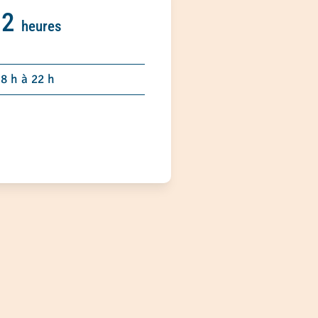
12
heures
8 h à 22 h