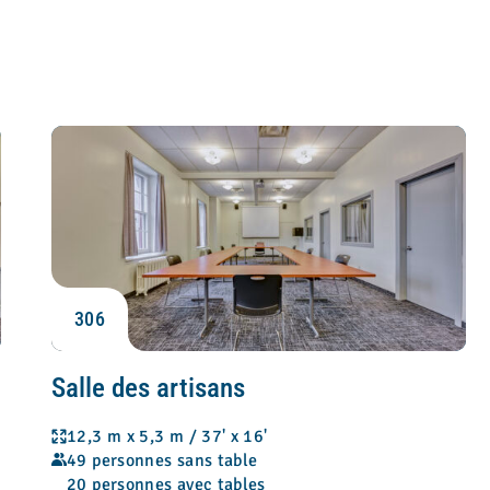
306
Salle des artisans
12,3 m x 5,3 m / 37' x 16'
49 personnes sans table
20 personnes avec tables