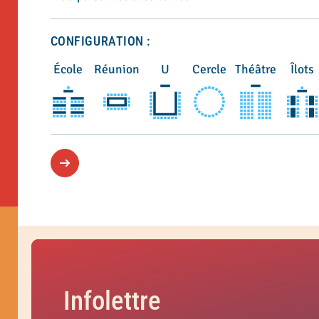
CONFIGURATION :
École
Réunion
U
Cercle
Théâtre
Îlots
Infolettre