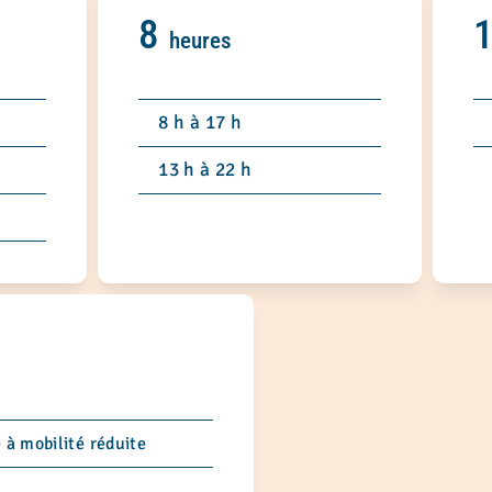
8
heures
8 h à 17 h
13 h à 22 h
à mobilité réduite