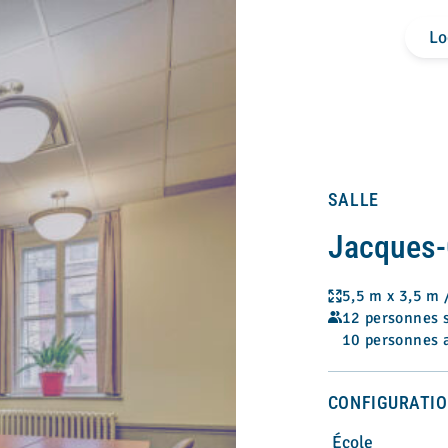
Lo
SALLE
Jacques-
5,5 m x 3,5 m /
12 personnes s
10 personnes a
CONFIGURATIO
École