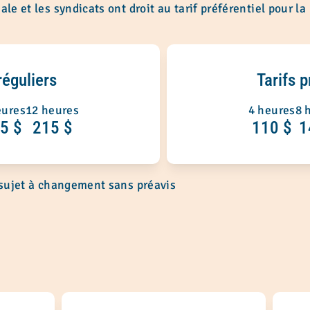
le et les syndicats ont droit au tarif préférentiel pour la 
réguliers
Tarifs p
eures
12 heures
4 heures
8 
5 $
215 $
110 $
1
 sujet à changement sans préavis