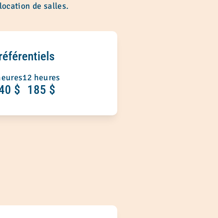
location de salles.
référentiels
heures
12 heures
40 $
185 $