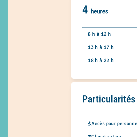
4
heures
8 h à 12 h
13 h à 17 h
18 h à 22 h
Particularités
Accès pour personne 
Climatisation