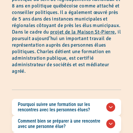
8 ans en politique québécoise comme attaché et
conseiller politiques. Il a également œuvré près
de 5 ans dans des instances municipales et
régionales côtoyant de près les élus municipaux.
Dans le cadre du
projet de la Maison St-Pierre
, il
poursuit aujourd’hui un important travail de
représentation auprès des personnes élues
politiques. Charles détient une formation en
administration publique, est certifié
administrateur de sociétés et est médiateur
agréé.
Pourquoi suivre une formation sur les
rencontres avec les personnes élues?
Cette formation permet de mieux
Comment bien se préparer à une rencontre
comprendre le rôle des personnes élues, de
avec une personne élue?
préparer ses messages et de développer des