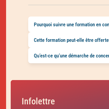
Pourquoi suivre une formation en con
Suivre une formation en concertation p
Cette formation peut-elle être offerte
développer des pratiques adaptées aux r
Oui. Cette formation peut être offerte e
Qu’est-ce qu’une démarche de concer
répondre aux besoins des organismes et
Une démarche de concertation réunit pl
mieux comprendre les rôles de chacun·e 
Infolettre