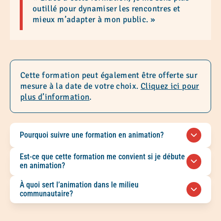
outillé pour dynamiser les rencontres et
mieux m’adapter à mon public. »
Cette formation peut également être offerte sur
mesure à la date de votre choix.
Cliquez ici pour
plus d’information
.
Pourquoi suivre une formation en animation?
Suivre une formation en animation permet de
Est-ce que cette formation me convient si je débute
développer des outils concrets pour mieux
en animation?
accompagner un groupe, favoriser la
Oui. Cette formation s’adresse autant aux
À quoi sert l’animation dans le milieu
participation et adapter son approche selon les
personnes qui souhaitent commencer à animer
communautaire?
besoins des personnes présentes.
qu’à celles qui veulent revoir les bases de
L’animation permet de créer un climat de
l’animation de groupe.
confiance, de soutenir la participation