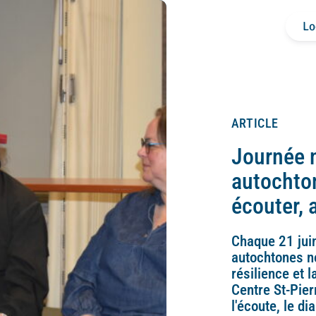
Lo
ARTICLE
Journée 
autochto
écouter, 
Chaque 21 juin
autochtones no
résilience et 
Centre St-Pier
l'écoute, le di