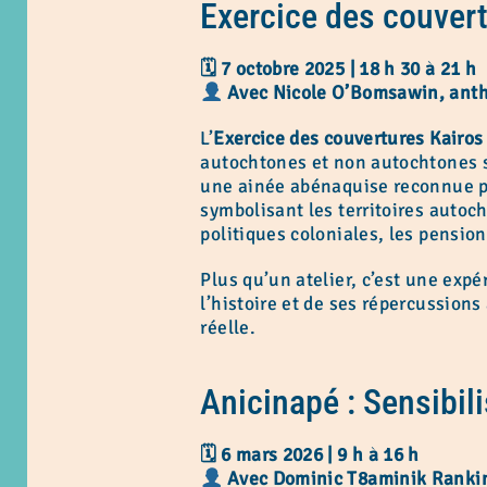
Exercice des couvert
🗓 7 octobre 2025 | 18 h 30 à 21 h
Avec Nicole O’Bomsawin, anth
L’
Exercice des couvertures Kairos
autochtones et non autochtones s
une ainée abénaquise reconnue po
symbolisant les territoires autocht
politiques coloniales, les pension
Plus qu’un atelier, c’est une exp
l’histoire et de ses répercussion
réelle.
Anicinapé : Sensibi
🗓 6 mars 2026 | 9 h à 16 h
Avec Dominic T8aminik Rankin 