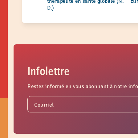
thérapeute en santé globale (N.
cli
D.)
Infolettre
Restez informé en vous abonnant à notre info
Courriel