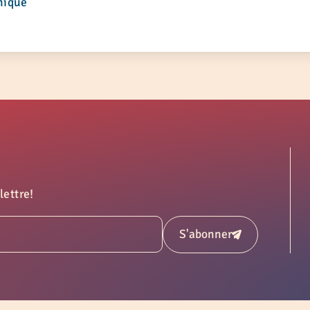
nique
lettre!
S'abonner
Soumettre