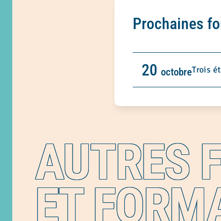
Prochaines f
20
Trois é
octobre
AUTRES 
ET FORM