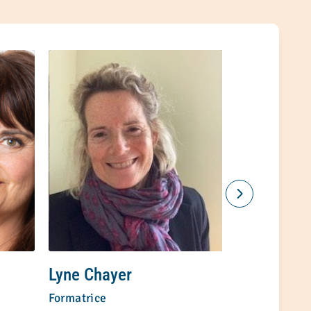
Lyne Chayer
Svetlana 
Formatrice
Formatrice