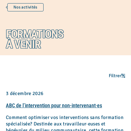
Nos activités
Animation et dév. communautaire
Communications
FORMATIONS
Conscience écologique
Développement organisationnel
À VENIR
Espace de paroles autochtones
Gouvernance
Intervention psychosociale
Filtrer
Mieux-être et croissance personnelle
Ressourcement
3 décembre 2026
Ressources humaines
ABC de l’intervention pour non-intervenant·es
Comment optimiser vos interventions sans formation
Affichage des résultats
spécialisée? Destinée aux travailleur·euses et
bénévoles du milieu communautaire, cette formation