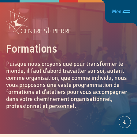
Menu
Fermer
FILTRER LES RÉSULTATS
En présence
Activer le filtre
En ligne
Activer le filtre
Formations
Offert par
Puisque nous croyons que pour transformer le
monde, il faut d’abord travailler sur soi, autant
Offert par
comme organisation, que comme individu, nous
vous proposons une vaste programmation de
Type
formations et d’ateliers pour vous accompagner
dans votre cheminement organisationnel,
professionnel et personnel.
Conférence
Événement
Formation
Défil
Thème